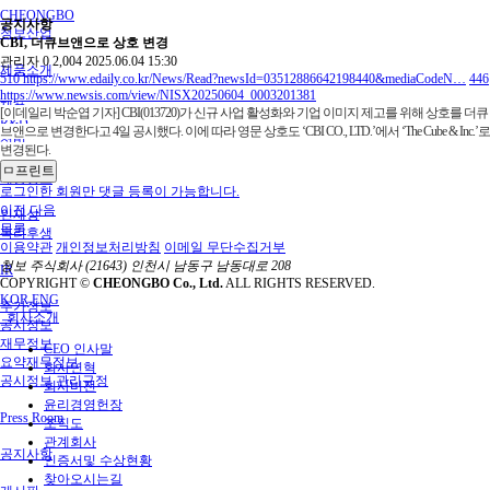
CHEONGBO
공지사항
청보산업
CBI, 더큐브앤으로 상호 변경
관리자
0
2,004
2025.06.04 15:30
제품소개
510
https://www.edaily.co.kr/News/Read?newsId=03512886642198440&mediaCodeN…
446
https://www.newsis.com/view/NISX20250604_0003201381
제품
[이데일리 박순엽 기자] CBI(013720)가 신규 사업 활성화와 기업 이미지 제고를 위해 상호를 더큐
R&D
브앤으로 변경한다고 4일 공시했다. 이에 따라 영문 상호도 ‘CBI CO., LTD.’에서 ‘The Cube & Inc.’로
설비
변경된다.
ㅁ프린트
채용정보
로그인한 회원만 댓글 등록이 가능합니다.
이전
다음
인재상
목록
복리후생
이용약관
개인정보처리방침
이메일 무단수집거부
청보 주식회사
(21643) 인천시 남동구 남동대로 208
IR
COPYRIGHT ©
CHEONGBO Co., Ltd.
ALL RIGHTS RESERVED.
KOR
ENG
주가정보
회사소개
공시정보
재무정보
CEO 인사말
요약재무정보
회사연혁
공시정보 관리규정
회사비전
윤리경영헌장
Press Room
조직도
관계회사
공지사항
인증서및 수상현황
찾아오시는길