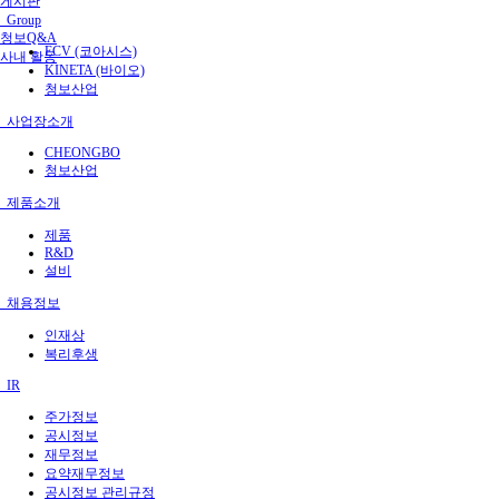
게시판
Group
청보Q&A
ECV (코아시스)
사내 활동
KINETA (바이오)
청보산업
사업장소개
CHEONGBO
청보산업
제품소개
제품
R&D
설비
채용정보
인재상
복리후생
IR
주가정보
공시정보
재무정보
요약재무정보
공시정보 관리규정