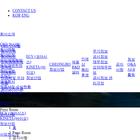
CONTACT US
KOR
ENG
회사소개
CEO 인사말
CEO 인사말
회사연혁
회사연혁
주가정보
회사비전
회사비전
ECV (코아시
공시정보
인재
청보
윤리경영헌장
윤리경영헌장
스)
재무정보
제품
CHEONGBO
상
공지
Q&A
윤리경영헌장
조직도
KINETA (바
R&D
요약재무정
청보산업
사내
복리
사항
윤리규범
설비
관계회사
이오)
보
활동
후생
조직도
인증서및 수상
청보산업
공시정보 관
관계회사
현황
리규정
인증서및 수상현황
찾아오시는길
찾아오시는길
변화하는 세계에 한발 앞서가는
고객만족 경영실천
Group
CHEONGBO Co., Ltd.
Press Room
ECV (코아시스)
공지사항
KINETA (바이오)
청보산업
홈
Press Room
사업장소개
공지사항